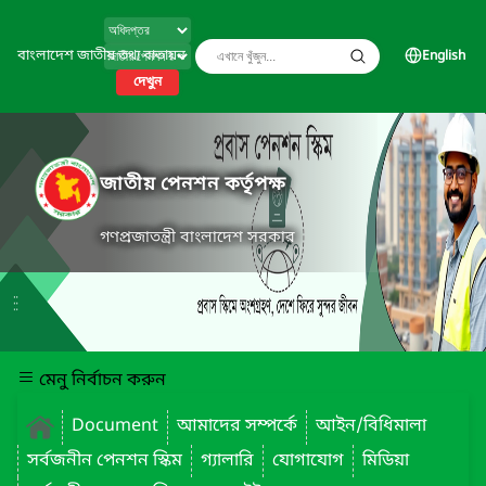
বাংলাদেশ জাতীয় তথ্য বাতায়ন
English
দেখুন
জাতীয় পেনশন কর্তৃপক্ষ
গণপ্রজাতন্ত্রী বাংলাদেশ সরকার
মেনু নির্বাচন করুন
Document
আমাদের সম্পর্কে
আইন/বিধিমালা
সর্বজনীন পেনশন স্কিম
গ্যালারি
যোগাযোগ
মিডিয়া