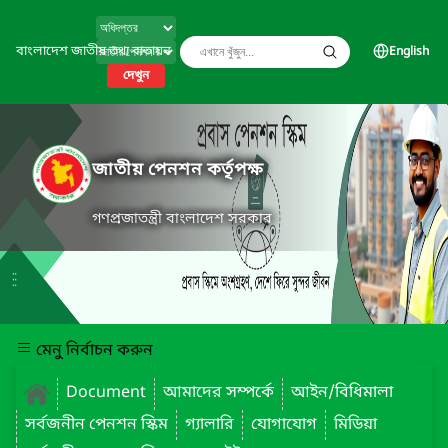
বাংলাদেশ জাতীয় তথ্য বাতায়ন
English
দেখুন
জাতীয় পেনশন কর্তৃপক্ষ
গণপ্রজাতন্ত্রী বাংলাদেশ সরকার
মেনু নির্বাচন করুন
Document
আমাদের সম্পর্কে
আইন/বিধিমালা
সর্বজনীন পেনশন স্কিম
গ্যালারি
যোগাযোগ
মিডিয়া