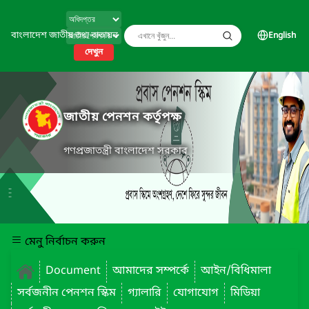
বাংলাদেশ জাতীয় তথ্য বাতায়ন
English
দেখুন
জাতীয় পেনশন কর্তৃপক্ষ
গণপ্রজাতন্ত্রী বাংলাদেশ সরকার
মেনু নির্বাচন করুন
Document
আমাদের সম্পর্কে
আইন/বিধিমালা
সর্বজনীন পেনশন স্কিম
গ্যালারি
যোগাযোগ
মিডিয়া