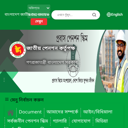
বাংলাদেশ জাতীয় তথ্য বাতায়ন
English
দেখুন
জাতীয় পেনশন কর্তৃপক্ষ
গণপ্রজাতন্ত্রী বাংলাদেশ সরকার
মেনু নির্বাচন করুন
Document
আমাদের সম্পর্কে
আইন/বিধিমালা
সর্বজনীন পেনশন স্কিম
গ্যালারি
যোগাযোগ
মিডিয়া