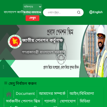
বাংলাদেশ জাতীয় তথ্য বাতায়ন
English
দেখুন
জাতীয় পেনশন কর্তৃপক্ষ
গণপ্রজাতন্ত্রী বাংলাদেশ সরকার
মেনু নির্বাচন করুন
Document
আমাদের সম্পর্কে
আইন/বিধিমালা
সর্বজনীন পেনশন স্কিম
গ্যালারি
যোগাযোগ
মিডিয়া