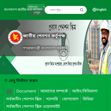
বাংলাদেশ জাতীয় তথ্য বাতায়ন
English
দেখুন
জাতীয় পেনশন কর্তৃপক্ষ
গণপ্রজাতন্ত্রী বাংলাদেশ সরকার
মেনু নির্বাচন করুন
Document
আমাদের সম্পর্কে
আইন/বিধিমালা
সর্বজনীন পেনশন স্কিম
গ্যালারি
যোগাযোগ
মিডিয়া
সর্বজনীন পেনশন স্কিম ওয়েবসাইট