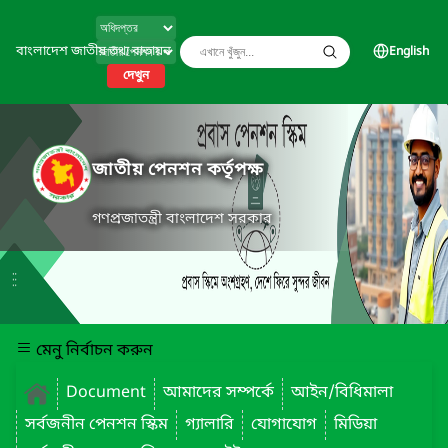
বাংলাদেশ জাতীয় তথ্য বাতায়ন
English
দেখুন
জাতীয় পেনশন কর্তৃপক্ষ
গণপ্রজাতন্ত্রী বাংলাদেশ সরকার
মেনু নির্বাচন করুন
Document
আমাদের সম্পর্কে
আইন/বিধিমালা
সর্বজনীন পেনশন স্কিম
গ্যালারি
যোগাযোগ
মিডিয়া