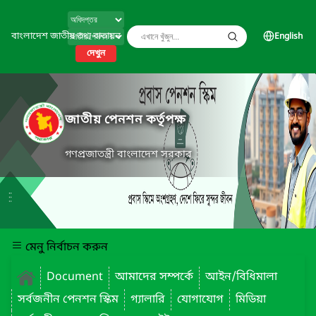
বাংলাদেশ জাতীয় তথ্য বাতায়ন
English
দেখুন
জাতীয় পেনশন কর্তৃপক্ষ
গণপ্রজাতন্ত্রী বাংলাদেশ সরকার
মেনু নির্বাচন করুন
Document
আমাদের সম্পর্কে
আইন/বিধিমালা
সর্বজনীন পেনশন স্কিম
গ্যালারি
যোগাযোগ
মিডিয়া