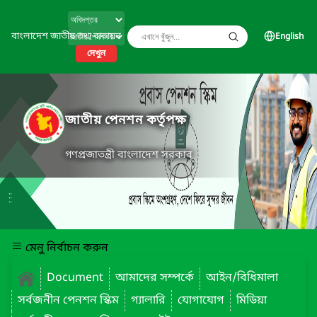
বাংলাদেশ জাতীয় তথ্য বাতায়ন
English
দেখুন
জাতীয় পেনশন কর্তৃপক্ষ
গণপ্রজাতন্ত্রী বাংলাদেশ সরকার
মেনু নির্বাচন করুন
Document
আমাদের সম্পর্কে
আইন/বিধিমালা
সর্বজনীন পেনশন স্কিম
গ্যালারি
যোগাযোগ
মিডিয়া