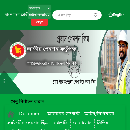
বাংলাদেশ জাতীয় তথ্য বাতায়ন
English
দেখুন
জাতীয় পেনশন কর্তৃপক্ষ
গণপ্রজাতন্ত্রী বাংলাদেশ সরকার
মেনু নির্বাচন করুন
Document
আমাদের সম্পর্কে
আইন/বিধিমালা
সর্বজনীন পেনশন স্কিম
গ্যালারি
যোগাযোগ
মিডিয়া