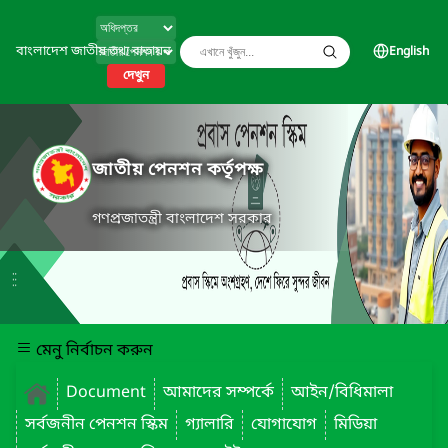
বাংলাদেশ জাতীয় তথ্য বাতায়ন
English
দেখুন
জাতীয় পেনশন কর্তৃপক্ষ
গণপ্রজাতন্ত্রী বাংলাদেশ সরকার
মেনু নির্বাচন করুন
Document
আমাদের সম্পর্কে
আইন/বিধিমালা
সর্বজনীন পেনশন স্কিম
গ্যালারি
যোগাযোগ
মিডিয়া