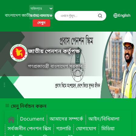
বাংলাদেশ জাতীয় তথ্য বাতায়ন
English
দেখুন
জাতীয় পেনশন কর্তৃপক্ষ
গণপ্রজাতন্ত্রী বাংলাদেশ সরকার
মেনু নির্বাচন করুন
Document
আমাদের সম্পর্কে
আইন/বিধিমালা
সর্বজনীন পেনশন স্কিম
গ্যালারি
যোগাযোগ
মিডিয়া