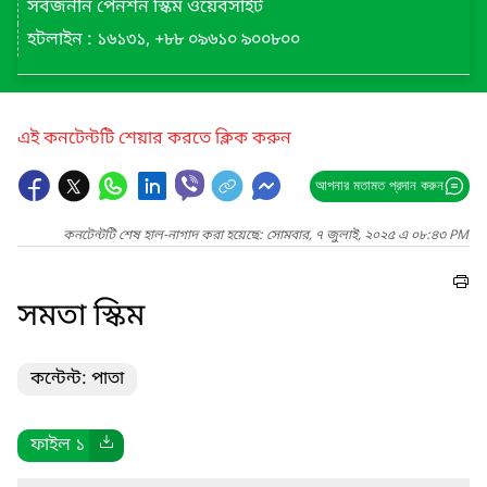
সর্বজনীন পেনশন স্কিম ওয়েবসাইট
হটলাইন : ১৬১৩১, +৮৮ ০৯৬১০ ৯০০৮০০
এই কনটেন্টটি শেয়ার করতে ক্লিক করুন
আপনার মতামত প্রদান করুন
কনটেন্টটি শেষ হাল-নাগাদ করা হয়েছে: সোমবার, ৭ জুলাই, ২০২৫ এ ০৮:৪৩ PM
সমতা স্কিম
কন্টেন্ট: পাতা
ফাইল ১